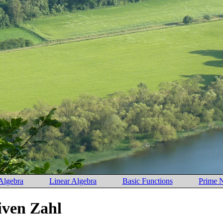
 Algebra
Linear Algebra
Basic Functions
Prime 
iven Zahl