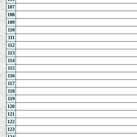
107
108
109
110
111
112
113
114
115
116
117
118
119
120
121
122
123
124