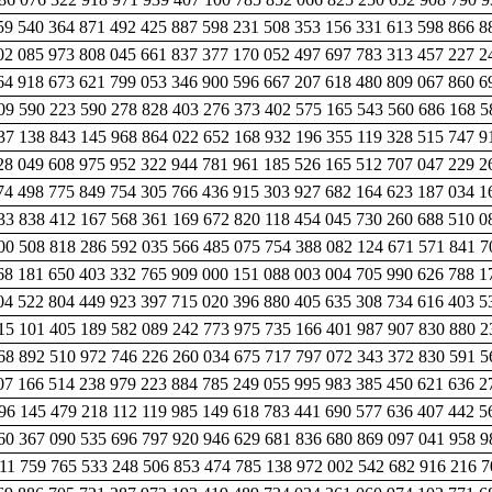
59 540 364 871 492 425 887 598 231 508 353 156 331 613 598 866 8
02 085 973 808 045 661 837 377 170 052 497 697 783 313 457 227 2
64 918 673 621 799 053 346 900 596 667 207 618 480 809 067 860 6
09 590 223 590 278 828 403 276 373 402 575 165 543 560 686 168 5
37 138 843 145 968 864 022 652 168 932 196 355 119 328 515 747 9
28 049 608 975 952 322 944 781 961 185 526 165 512 707 047 229 2
74 498 775 849 754 305 766 436 915 303 927 682 164 623 187 034 1
33 838 412 167 568 361 169 672 820 118 454 045 730 260 688 510 0
00 508 818 286 592 035 566 485 075 754 388 082 124 671 571 841 7
68 181 650 403 332 765 909 000 151 088 003 004 705 990 626 788 1
04 522 804 449 923 397 715 020 396 880 405 635 308 734 616 403 5
15 101 405 189 582 089 242 773 975 735 166 401 987 907 830 880 2
68 892 510 972 746 226 260 034 675 717 797 072 343 372 830 591 5
07 166 514 238 979 223 884 785 249 055 995 983 385 450 621 636 2
96 145 479 218 112 119 985 149 618 783 441 690 577 636 407 442 5
60 367 090 535 696 797 920 946 629 681 836 680 869 097 041 958 9
911 759 765 533 248 506 853 474 785 138 972 002 542 682 916 216 