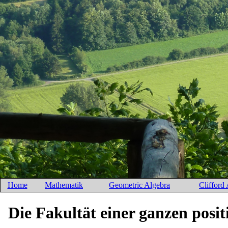
Home
Mathematik
Geometric Algebra
Clifford
Die Fakultät einer ganzen posit