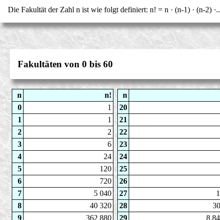
Die Fakultät der Zahl n ist wie folgt definiert: n! = n · (n-1) · (n-2) ·...
Fakultäten von 0 bis 60
n
n!
n
0
1
20
1
1
21
2
2
22
3
6
23
4
24
24
5
120
25
6
720
26
7
5 040
27
1
8
40 320
28
30
9
362 880
29
8 8