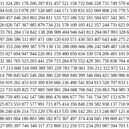
11 324 281 178 206 297 831 457 521 158 732 046 228 731 749 579 
94 618 213 078 297 528 685 144 171 539 831 652 069 808 216 779 5
569 457 046 263 802 294 811 533 723 186 532 165 584 657 342 365 
126 020 747 367 985 879 734 231 578 109 105 412 357 244 731 625 
33 701 284 174 842 138 206 989 404 946 643 813 294 067 993 328 6
697 206 586 511 897 471 180 120 610 571 436 503 407 643 446 275 
565 353 266 999 387 579 130 131 288 000 666 286 242 049 487 118 
55 027 694 947 944 226 061 159 480 056 634 330 574 206 405 101 9
32 381 765 523 203 441 259 715 284 870 552 429 381 750 838 764 4
717 213 600 518 699 389 595 229 783 738 061 356 212 322 972 511 
14 796 845 645 546 284 380 220 968 949 399 346 684 421 580 986 8
16 919 262 453 619 309 839 666 236 496 541 854 913 520 707 833 
522 733 620 825 737 885 569 961 284 688 766 942 216 863 704 985 
68 759 495 142 147 586 866 476 906 677 791 741 734 597 153 670 7
25 873 553 077 577 991 715 875 414 356 840 239 582 938 137 710 
306 240 436 214 753 229 576 413 535 186 142 281 213 246 807 121 
86 601 004 186 803 580 182 872 307 497 374 434 045 199 869 417 9
727 095 397 746 340 117 372 869 212 250 571 234 293 987 594 703 