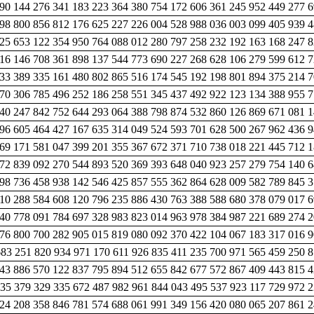
390 144 276 341 183 223 364 380 754 172 606 361 245 952 449 277 
98 800 856 812 176 625 227 226 004 528 988 036 003 099 405 939 
25 653 122 354 950 764 088 012 280 797 258 232 192 163 168 247 
116 146 708 361 898 137 544 773 690 227 268 628 106 279 599 612 
33 389 335 161 480 802 865 516 174 545 192 198 801 894 375 214 
170 306 785 496 252 186 258 551 345 437 492 922 123 134 388 955 
40 247 842 752 644 293 064 388 798 874 532 860 126 869 671 081 
096 605 464 427 167 635 314 049 524 593 701 628 500 267 962 436 
569 171 581 047 399 201 355 367 672 371 710 738 018 221 445 712 
72 839 092 270 544 893 520 369 393 648 040 923 257 279 754 140 
098 736 458 938 142 546 425 857 555 362 864 628 009 582 789 845 
10 288 584 608 120 796 235 886 430 763 388 588 680 378 079 017 
40 778 091 784 697 328 983 823 014 963 978 384 987 221 689 274 
076 800 700 282 905 015 819 080 092 370 422 104 067 183 317 016 
683 251 820 934 971 170 611 926 835 411 235 700 971 565 459 250 
243 886 570 122 837 795 894 512 655 842 677 572 867 409 443 815 
535 379 329 335 672 487 982 961 844 043 495 537 923 117 729 972 
24 208 358 846 781 574 688 061 991 349 156 420 080 065 207 861 