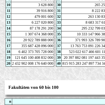
10
3 628 800
30
265 25
11
39 916 800
31
8 222 8
12
479 001 600
32
263 130 83
13
6 227 020 800
33
8 683 317 6
14
87 178 291 200
34
295 232 799 03
15
1 307 674 368 000
35
10 333 147 966 38
16
20 922 789 888 000
36
371 993 326 789 90
17
355 687 428 096 000
37
13 763 753 091 226 34
18
6 402 373 705 728 000
38
523 022 617 466 601 1
19
121 645 100 408 832 000
39
20 397 882 081 197 443 35
20
2 432 902 008 176 640 000
40
815 915 283 247 897 734 3
Fakultäten von 60 bis 100
n