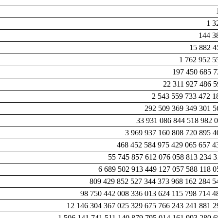
1 3
144 3
15 882 4
1 762 952 5
197 450 685 7
22 311 927 486 5
2 543 559 733 472 1
292 509 369 349 301 5
33 931 086 844 518 982 0
3 969 937 160 808 720 895 4
468 452 584 975 429 065 657 4
55 745 857 612 076 058 813 234 3
6 689 502 913 449 127 057 588 118 0
809 429 852 527 344 373 968 162 284 5
98 750 442 008 336 013 624 115 798 714 4
12 146 304 367 025 329 675 766 243 241 881 2
1 506 141 741 511 140 879 795 014 161 993 280 6