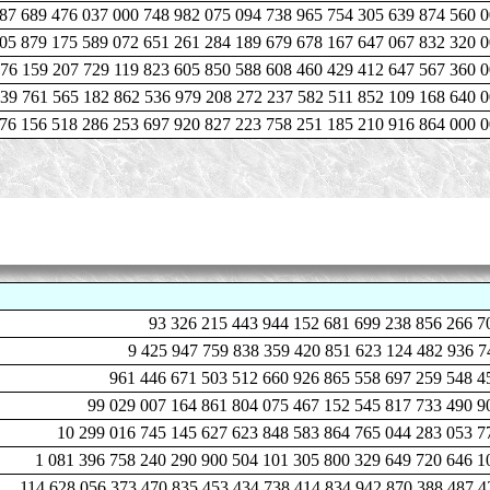
87 689 476 037 000 748 982 075 094 738 965 754 305 639 874 560 
805 879 175 589 072 651 261 284 189 679 678 167 647 067 832 320 
976 159 207 729 119 823 605 850 588 608 460 429 412 647 567 360 
639 761 565 182 862 536 979 208 272 237 582 511 852 109 168 640 
976 156 518 286 253 697 920 827 223 758 251 185 210 916 864 000 
93 326 215 443 944 152 681 699 238 856 266 7
9 425 947 759 838 359 420 851 623 124 482 936 7
961 446 671 503 512 660 926 865 558 697 259 548 4
99 029 007 164 861 804 075 467 152 545 817 733 490 9
10 299 016 745 145 627 623 848 583 864 765 044 283 053 7
1 081 396 758 240 290 900 504 101 305 800 329 649 720 646 1
114 628 056 373 470 835 453 434 738 414 834 942 870 388 487 4