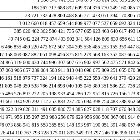
188 267 717 688 892 609 974 376 770 249 160 085 7
23 721 732 428 800 468 856 771 473 051 394 170 805 7
3 012 660 018 457 659 544 809 977 077 527 059 692 324 1
385 620 482 362 580 421 735 677 065 923 463 640 617 493 1
49 745 042 224 772 874 403 902 341 504 126 809 639 656 611 1
6 466 855 489 220 473 672 507 304 395 536 485 253 155 359 447 8
47 158 069 087 882 051 098 456 875 815 279 568 163 352 087 665 4
24 865 119 600 430 744 996 307 607 616 902 997 562 475 571 842 6
07 060 906 857 289 084 508 911 813 048 098 675 809 251 055 070 3
46 161 518 876 737 324 194 182 948 445 222 558 439 641 379 420 2
31 805 048 359 538 766 214 698 040 105 045 389 351 586 221 736 2
25 486 576 897 272 205 198 933 454 286 172 951 815 726 156 123 8
91 661 034 926 292 112 253 883 237 205 694 398 754 483 388 962 6
49 222 819 828 311 491 035 886 734 385 827 028 118 707 676 848 3
41 971 956 135 297 253 988 256 079 629 956 908 500 367 081 914 6
76 073 858 941 615 558 355 851 148 193 967 190 051 391 468 057 4
526 414 110 767 793 728 175 011 895 349 373 797 246 196 996 101 