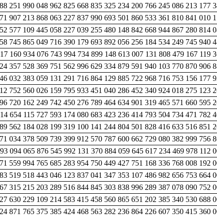
488 251 990 048 962 825 668 835 325 234 200 766 245 086 213 177 
71 907 213 868 063 227 837 990 693 501 860 533 361 810 841 010 
752 577 109 445 058 227 039 255 480 148 842 668 944 867 280 814 
958 745 865 049 716 390 179 693 892 056 256 184 534 249 745 940 
17 160 934 076 743 994 734 899 148 613 007 131 808 479 167 119 
224 357 528 369 751 562 996 629 334 879 591 940 103 770 870 906 
846 032 383 059 131 291 716 864 129 885 722 968 716 753 156 177 
12 752 560 026 159 795 933 451 040 286 452 340 924 018 275 123 
96 720 162 249 742 450 276 789 464 634 901 319 465 571 660 595 
214 654 115 727 593 174 080 683 423 236 414 793 504 734 471 782 
89 562 184 028 199 319 100 141 244 804 501 828 416 633 516 851 
171 034 378 509 739 399 912 570 787 600 662 729 080 382 999 756 
393 094 065 876 545 992 131 370 884 059 645 617 234 469 978 112 
71 559 994 765 685 283 954 750 449 427 751 168 336 768 008 192 
983 519 518 443 046 123 837 041 347 353 107 486 982 656 753 664 
467 315 215 203 289 516 844 845 303 838 996 289 387 078 090 752 
27 630 229 109 214 583 415 458 560 865 651 202 385 340 530 688 
124 871 765 375 385 424 468 563 282 236 864 226 607 350 415 360 