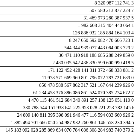
8 320 987 112 741 
507 580 213 877 224 7
31 469 973 260 387 937 5
1 982 608 315 404 440 064 
126 886 932 185 884 164 103 4
8 247 650 592 082 470 666 723 
544 344 939 077 443 064 003 729 2
36 471 110 918 188 685 288 249 859 
2 480 035 542 436 830 599 600 990 418 
171 122 452 428 141 311 372 468 338 881 2
11 978 571 669 969 891 796 072 783 721 689 
850 478 588 567 862 317 521 167 644 239 926 0
61 234 458 376 886 086 861 524 070 385 274 672 7
4 470 115 461 512 684 340 891 257 138 125 051 110 
330 788 544 151 938 641 225 953 028 221 253 782 145 
24 809 140 811 395 398 091 946 477 116 594 033 660 926 
1 885 494 701 666 050 254 987 932 260 861 146 558 230 394 
145 183 092 028 285 869 634 070 784 086 308 284 983 740 379 2