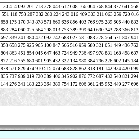
30 414 093 201 713 378 043 612 608 166 064 768 844 377 641 568
 551 118 753 287 382 280 224 243 016 469 303 211 063 259 720 016
 658 175 170 943 878 571 660 636 856 403 766 975 289 505 440 883
 883 284 060 025 564 298 013 753 389 399 649 690 343 788 366 813
 697 339 241 380 472 092 742 683 027 581 083 278 564 571 807 941
 353 658 275 925 965 100 847 566 516 959 580 321 051 449 436 762
 804 863 451 854 045 647 463 724 949 736 497 978 881 168 458 687
 877 216 755 680 601 905 432 322 134 980 384 796 226 602 145 184
 878 571 829 474 910 515 074 683 828 862 318 181 142 924 420 699
 835 737 939 019 720 389 406 345 902 876 772 687 432 540 821 294
 144 276 341 183 223 364 380 754 172 606 361 245 952 449 277 696