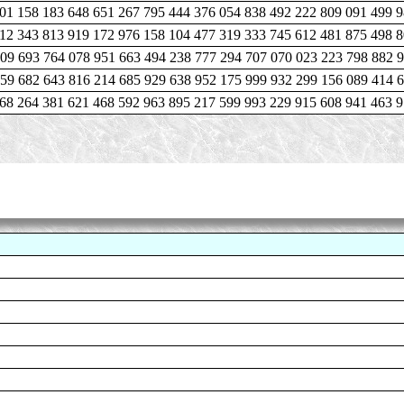
01 158 183 648 651 267 795 444 376 054 838 492 222 809 091 499 9
712 343 813 919 172 976 158 104 477 319 333 745 612 481 875 498 
809 693 764 078 951 663 494 238 777 294 707 070 023 223 798 882 
59 682 643 816 214 685 929 638 952 175 999 932 299 156 089 414 
68 264 381 621 468 592 963 895 217 599 993 229 915 608 941 463 