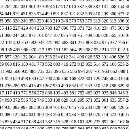
12 265 202 031 961 379 393 517 517 010 387 338 887 131 568 154 3
24 641 819 451 828 974 499 891 837 121 832 599 810 209 360 673 3
85 958 320 249 358 220 488 210 246 279 753 379 312 820 313 396 0
55 415 227 429 404 253 703 127 090 772 871 724 410 234 473 563 2
51 090 244 663 872 161 047 107 075 788 761 409 536 026 565 516 0
22 107 402 353 682 037 275 992 488 341 277 868 034 975 337 796 6
98 136 465 966 070 212 187 151 182 564 399 087 952 213 171 022 1
87 557 120 132 004 189 335 234 812 341 496 026 552 301 496 526 3
69 068 815 180 481 773 552 003 419 272 043 053 514 672 100 535 2
11 982 560 935 885 732 032 396 635 556 994 207 701 963 662 088 1
01 959 629 498 630 647 790 406 360 168 322 301 129 748 464 310 4
31 236 280 838 416 439 267 950 499 862 031 533 310 318 788 629 8
17 117 419 771 556 272 886 109 483 581 752 463 927 935 846 946 3
54 090 372 586 752 746 333 138 029 810 295 671 352 301 633 557 2
44 935 082 997 082 306 309 701 607 045 776 233 628 497 660 426 6
82 080 125 644 041 369 783 596 059 584 700 502 676 714 572 050 1
95 855 454 217 088 483 382 315 328 918 161 829 235 892 362 167 6
86 076 322 918 971 939 407 100 785 852 066 825 250 652 908 790 9