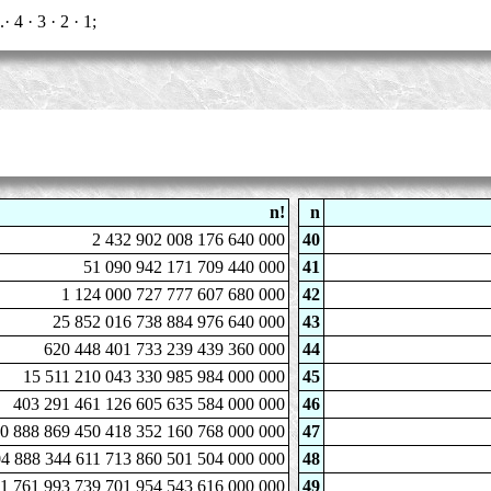
· 4 · 3 · 2 · 1;
n!
n
2 432 902 008 176 640 000
40
51 090 942 171 709 440 000
41
1 124 000 727 777 607 680 000
42
25 852 016 738 884 976 640 000
43
620 448 401 733 239 439 360 000
44
15 511 210 043 330 985 984 000 000
45
403 291 461 126 605 635 584 000 000
46
0 888 869 450 418 352 160 768 000 000
47
4 888 344 611 713 860 501 504 000 000
48
41 761 993 739 701 954 543 616 000 000
49