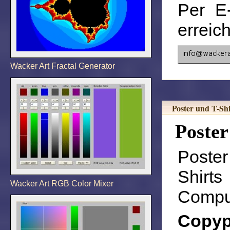
Per E
erreic
Wacker Art Fractal Generator
Poster und T-Shi
Poster
Poste
Shirt
Wacker Art RGB Color Mixer
Comput
Copyp