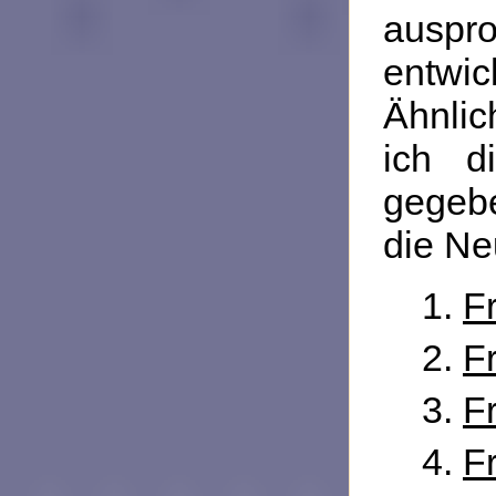
auspr
entwi
Ähnlic
ich d
gegeb
die Ne
F
F
F
F