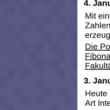
4. Jan
Mit ei
Zahle
erzeug
Die Po
Fibona
Fakult
3. Jan
Heute 
Art Int