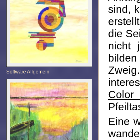
sind, 
erstel
die Se
nicht 
bilden
Zweig.
Software Allgemein
intere
Color 
Pfeilt
Eine w
wander