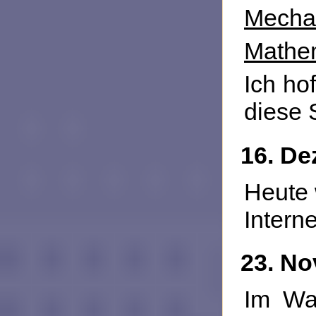
Mecha
Mathe
Ich ho
diese 
16. D
Heute 
Interne
23. N
Im Wa