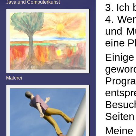
Java und Computerkunst
3. Ich
4. Wen
und Mu
eine P
Einig
gewor
Progr
Malerei
entsp
Besuc
Seiten
Meine 