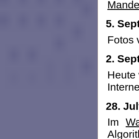
Mandel
5. Sep
Fotos
2. Sep
Heute 
Interne
28. Ju
Im
Wa
Algori