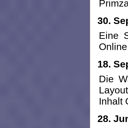
Primza
30. Se
Eine 
Online
18. Se
Die W
Layout
Inhalt 
28. Ju