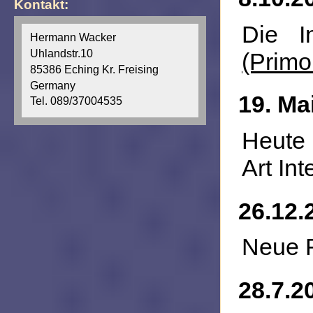
Kontakt:
Die I
Hermann Wacker
Uhlandstr.10
(Primor
85386 Eching Kr. Freising
Germany
19. Ma
Tel. 089/37004535
Heute 
Art Int
26.12.
Neue 
28.7.2