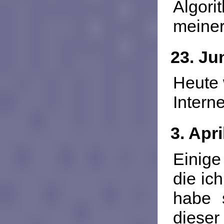
Algor
meine
23. Ju
Heute 
Interne
3. Apri
Einige
die ic
habe s
diese