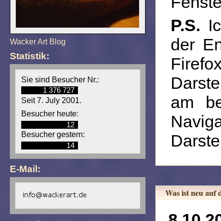
Fenster
P.S.
Ic
der En
Wacker Art Blog
Statistik:
Firef
Darste
Sie sind Besucher Nr.:
1 376 727
am be
Seit 7. July 2001.
Besucher heute:
Navig
12
Besucher gestern:
Darste
14
E-Mail:
Was ist neu auf 
8.10.2