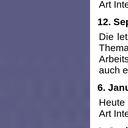
Art Int
12. Se
Die le
The
Arbeit
auch e
6. Jan
Heute 
Art Int