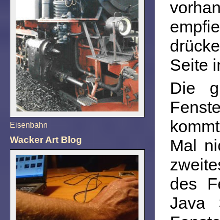
vorha
empfi
drück
Seite i
Die g
Fenste
kommt 
Eisenbahn
Wacker Art Blog
Mal ni
zweite
des F
Java 