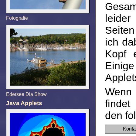
Gesam
leider
Fotografie
Seiten
ich da
Kopf 
Einige
Applet
Wenn 
Edersee Dia Show
findet
Java Applets
den fo
Konta