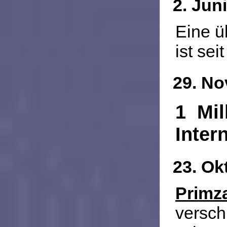
2. Jun
Eine ü
ist sei
29. N
1 Mi
Inter
23. Ok
Primz
ver