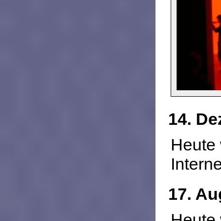
14. De
Heute 
Interne
17. Au
Heute 