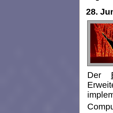
28. Ju
Der
Erwei
implem
Compu