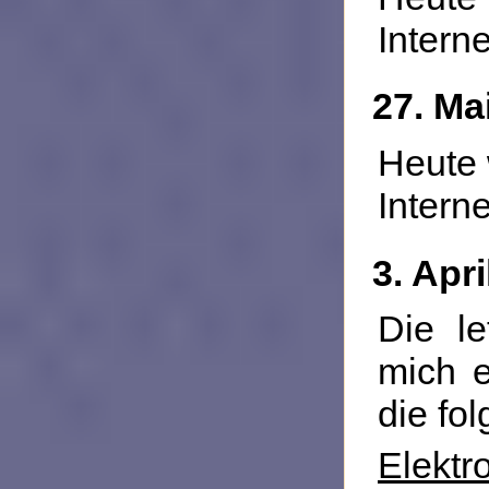
Interne
27. Ma
Heute 
Interne
3. Apri
Die l
mich e
die fo
Elektr