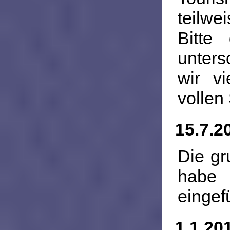
teilwe
Bitte
unters
wir v
vollen
15.7.2
Die gr
habe 
eingef
1.1.20