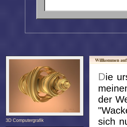
Willkommen auf
Die ursprüngliche Idee zu diesen Internetseiten war,
meine
der We
"Wacke
sich n
3D Computergrafik