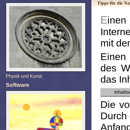
Tipps für die Na
Einen Zugang, zu den Hauptthemen des Wacker Art
Intern
mit de
Einen 
des Wa
das In
Physik und Kunst
Software
Inhalts
Die vo
Durch 
Anfan