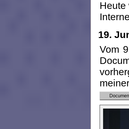
Heute 
Intern
19. Ju
Vom 9.
Docum
vorhe
meiner
Documen