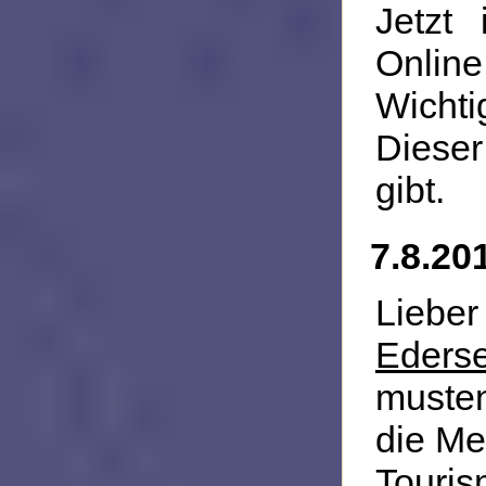
Jetzt
Onlin
Wicht
Dieser
gibt.
7.8.20
Liebe
Eders
muste
die Me
Touri