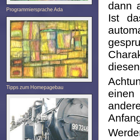
dann a
Programmiersprache Ada
Ist da
autom
gespru
Chara
diesen
Achtu
Tipps zum Homepagebau
einen
ander
Anfang
Werde