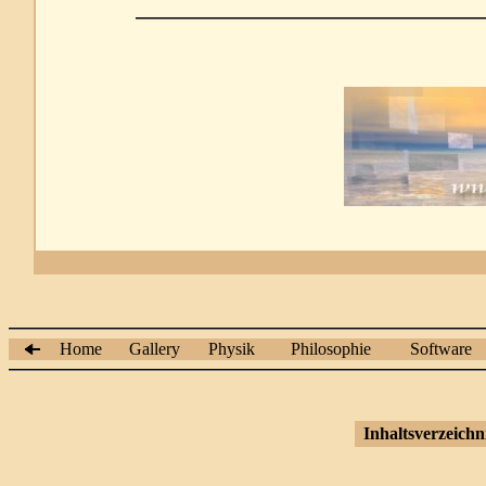
Home
Gallery
Physik
Philosophie
Software
Inhaltsverzeichn