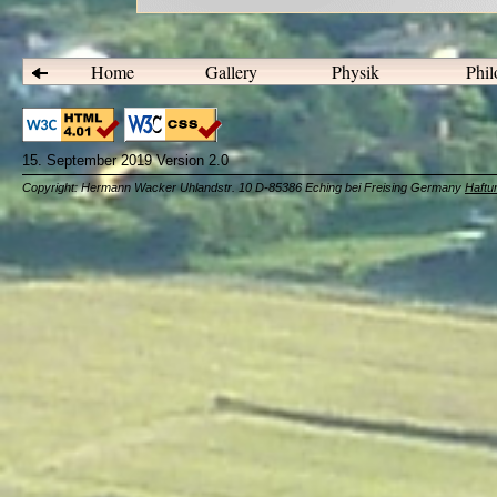
Home
Gallery
Physik
Phil
15. September 2019 Version 2.0
Copyright: Hermann Wacker Uhlandstr. 10 D-85386 Eching bei Freising Germany
Haftu