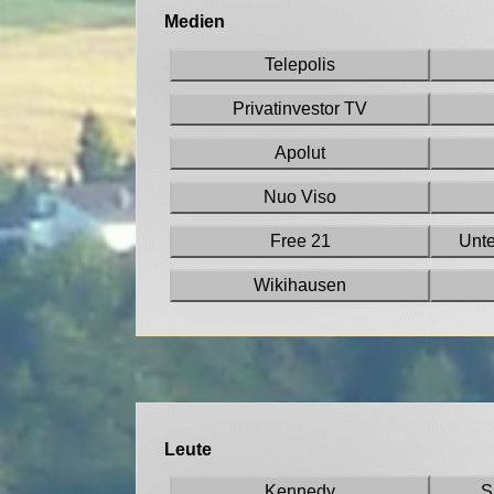
Medien
Telepolis
Privatinvestor TV
Apolut
Nuo Viso
Free 21
Unt
Wikihausen
Leute
Kennedy
S