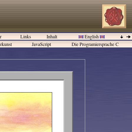
er
Links
Inhalt
English
rkunst
JavaScript
Die Programiersprache C