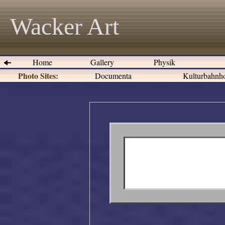
Wacker Art
Home
Gallery
Physik
Photo Sites:
Documenta
Kulturbahnho