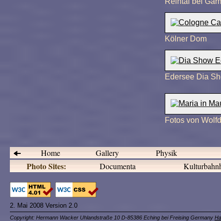
Reintal bei Gar
Kölner Dom
Edersee Dia S
Fotos von Wolfd
Home
Gallery
Physik
Photo Sites:
Documenta
Kulturbahnh
2. Mai 2008 Version 2.0
Copyright: Hermann Wacker Uhlandstraße 10 D-85386 Eching bei Freising Germany
Ha