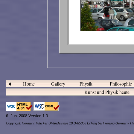
Home
Gallery
Physik
Philosophie
Kunst und Physik heute
6. Juni 2008 Version 1.0
Copyright: Hermann Wacker Uhlandstraße 10 D-85386 Eching bei Freising Germany
Ha