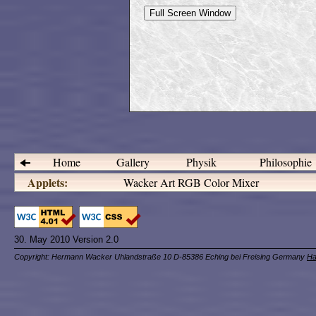
Home
Gallery
Physik
Philosophie
Applets:
Wacker Art RGB Color Mixer
30. May 2010 Version 2.0
Copyright: Hermann Wacker Uhlandstraße 10 D-85386 Eching bei Freising Germany
Ha