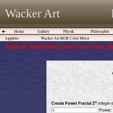
Wacker Art
Home
Gallery
Physik
Philosophie
Applets:
Wacker Art RGB Color Mixer
Java ist deaktiviert oder es ist kein
n
Create Power Fractal Z
integer 
Power: