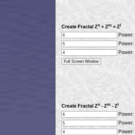
n
m
l
Create Fractal Z
+ Z
+ Z
Power:
Power:
Power:
n
m
l
Create Fractal Z
- Z
- Z
Power:
Power:
Power: