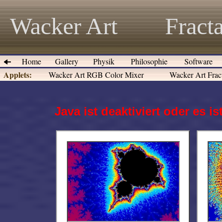
Wacker Art
Fracta
Home
Gallery
Physik
Philosophie
Software
Applets:
Wacker Art RGB Color Mixer
Wacker Art Fract
Java ist deaktiviert oder es 