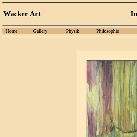
Wacker Art
I
Home
Gallery
Physik
Philosophie