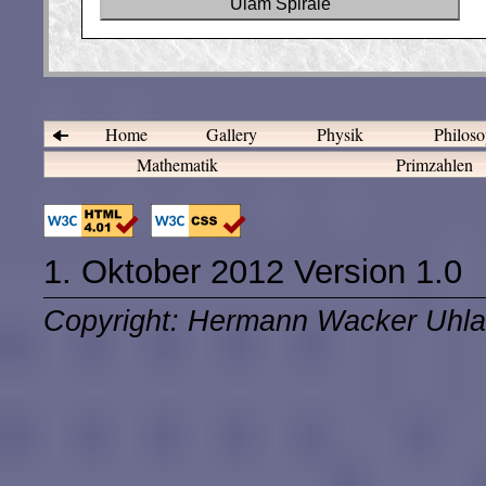
Ulam Spirale
Home
Gallery
Physik
Philos
Mathematik
Primzahlen
1. Oktober 2012 Version 1.0
Copyright: Hermann Wacker Uhla