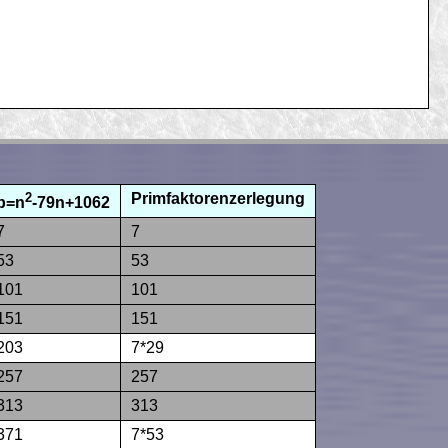
2
Primfaktorenzerlegung
p=n
-79n+1062
7
7
53
53
101
101
151
151
203
7*29
257
257
313
313
371
7*53