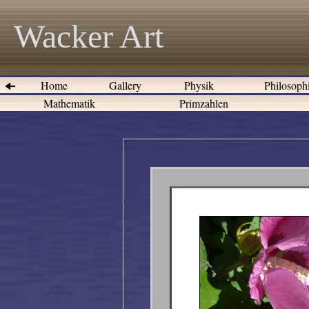
Wacker Art
Home
Gallery
Physik
Philosoph
Mathematik
Primzahlen