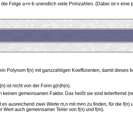
t die Folge a+n⋅b unendlich viele Primzahlen. (Dabei ist n eine 
in Polynom f(n) mit ganzzahligen Koeffizienten, damit dieses b
) ist nicht von der Form g(n)h(n).
n keinen gemeinsamen Faktor. Das heißt sie sind teilerfremd (r
 es ausreichend zwei Werte m,n mit m≠n zu finden, für die f(n) 
r Wert auch gemeinsamer Teiler von f(n) und f(m).