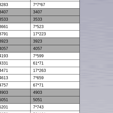
3283
7*7*67
3407
3407
3533
3533
3661
7*523
3791
17*223
3923
3923
4057
4057
4193
7*599
4331
61*71
4471
17*263
4613
7*659
4757
67*71
4903
4903
5051
5051
5201
7*743