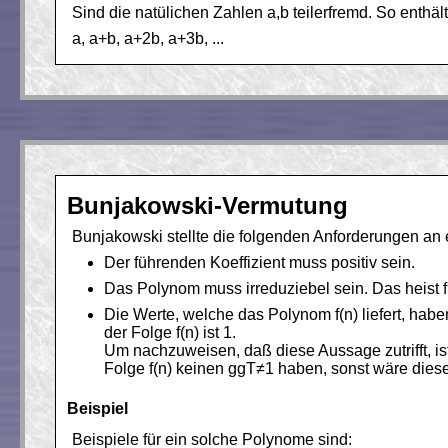
Sind die natülichen Zahlen a,b teilerfremd. So enthäl
a, a+b, a+2b, a+3b, ...
Bunjakowski-Vermutung
Bunjakowski stellte die folgenden Anforderungen an e
Der führenden Koeffizient muss positiv sein.
Das Polynom muss irreduziebel sein. Das heist f(n
Die Werte, welche das Polynom f(n) liefert, habe
der Folge f(n) ist 1.
Um nachzuweisen, daß diese Aussage zutrifft, ist
Folge f(n) keinen ggT≠1 haben, sonst wäre diese
Beispiel
Beispiele für ein solche Polynome sind: