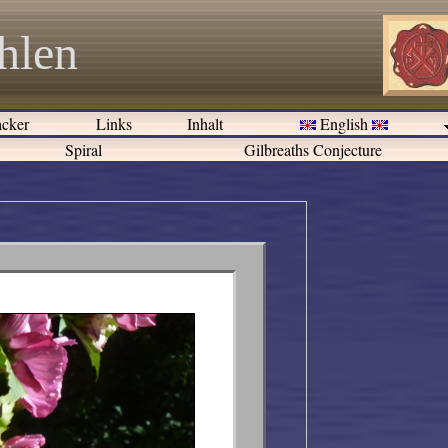
hlen
cker
Links
Inhalt
English
Spiral
Gilbreaths Conjecture