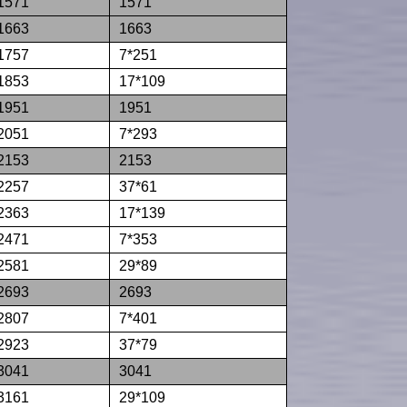
1571
1571
1663
1663
1757
7*251
1853
17*109
1951
1951
2051
7*293
2153
2153
2257
37*61
2363
17*139
2471
7*353
2581
29*89
2693
2693
2807
7*401
2923
37*79
3041
3041
3161
29*109