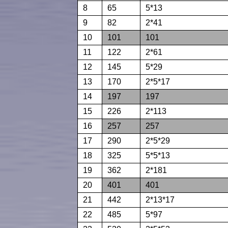
8
65
5*13
9
82
2*41
10
101
101
11
122
2*61
12
145
5*29
13
170
2*5*17
14
197
197
15
226
2*113
16
257
257
17
290
2*5*29
18
325
5*5*13
19
362
2*181
20
401
401
21
442
2*13*17
22
485
5*97