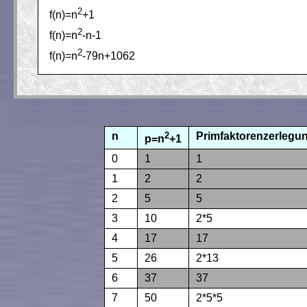
2
f(n)=n
+1
2
f(n)=n
-n-1
2
f(n)=n
-79n+1062
n
2
Primfaktorenzerlegu
p=n
+1
0
1
1
1
2
2
2
5
5
3
10
2*5
4
17
17
5
26
2*13
6
37
37
7
50
2*5*5