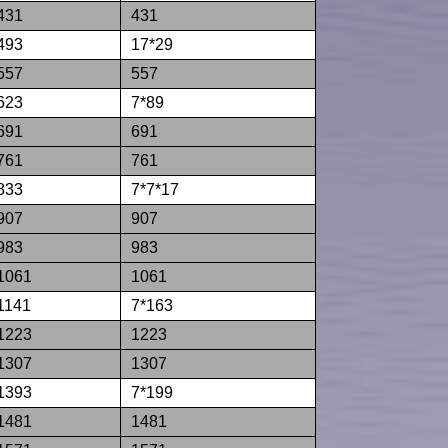
431
431
493
17*29
557
557
623
7*89
691
691
761
761
833
7*7*17
907
907
983
983
1061
1061
1141
7*163
1223
1223
1307
1307
1393
7*199
1481
1481