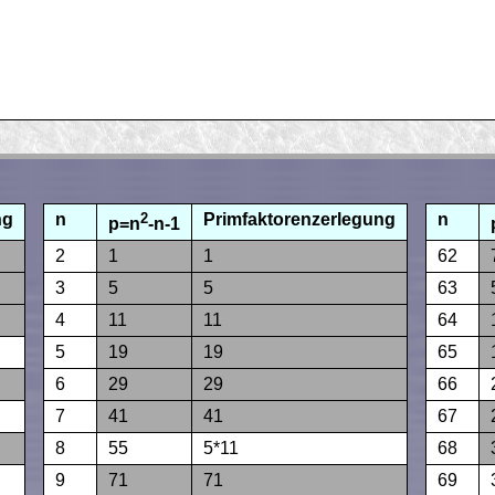
ng
n
2
Primfaktorenzerlegung
n
p=n
-n-1
2
1
1
62
3
5
5
63
4
11
11
64
5
19
19
65
6
29
29
66
7
41
41
67
8
55
5*11
68
9
71
71
69