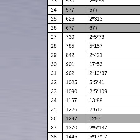
23
530
2*5*53
24
577
577
25
626
2*313
26
677
677
27
730
2*5*73
28
785
5*157
29
842
2*421
30
901
17*53
31
962
2*13*37
32
1025
5*5*41
33
1090
2*5*109
34
1157
13*89
35
1226
2*613
36
1297
1297
37
1370
2*5*137
38
1445
5*17*17