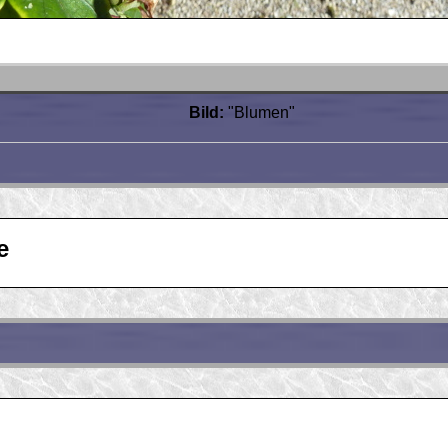
Bild:
"Blumen"
e