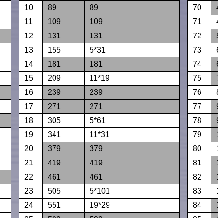
10
89
89
70
11
109
109
71
12
131
131
72
13
155
5*31
73
14
181
181
74
15
209
11*19
75
16
239
239
76
17
271
271
77
18
305
5*61
78
19
341
11*31
79
20
379
379
80
21
419
419
81
22
461
461
82
23
505
5*101
83
24
551
19*29
84