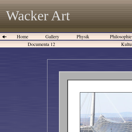
Wacker Art
Home
Gallery
Physik
Philosophi
Documenta 12
Kultu