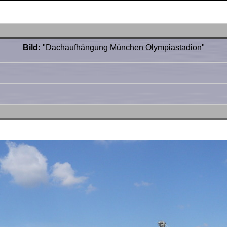
Bild:
"Dachaufhängung München Olympiastadion"