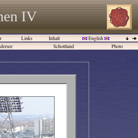
hen IV
er
Links
Inhalt
English
dersee
Schottland
Photo