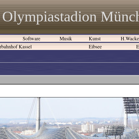
Olympiastadion Münc
e
Software
Musik
Kunst
H.Wack
rbahnhof Kassel
Eibsee
E