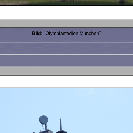
Bild:
"Olympiastadion München"