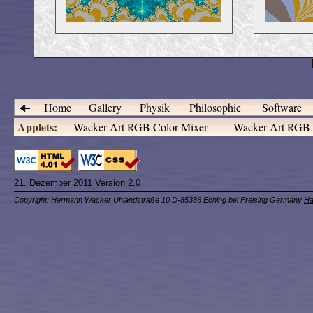
Home
Gallery
Physik
Philosophie
Software
Applets:
Wacker Art RGB Color Mixer
Wacker Art RGB C
21. Dezember 2011 Version 2.0
Copyright: Hermann Wacker Uhlandstraße 10 D-85386 Eching bei Freising Germany
Ha