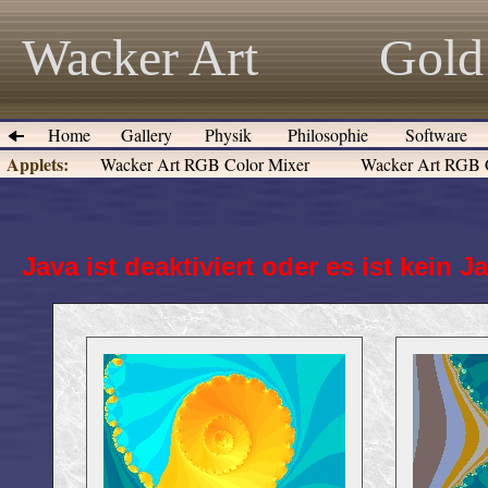
Wacker Art
Gold 
Home
Gallery
Physik
Philosophie
Software
Applets:
Wacker Art RGB Color Mixer
Wacker Art RGB C
Java ist deaktiviert oder es ist kein