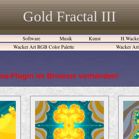
Gold Fractal III
e
Software
Musik
Kunst
H.Wack
Wacker Art RGB Color Palette
Wacker Art 
 Java-Plugin im Browser vorhanden!