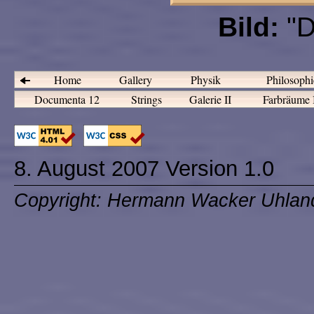
Bild:
"D
Home
Gallery
Physik
Philosoph
Documenta 12
Strings
Galerie II
Farbräume
8. August 2007 Version 1.0
Copyright: Hermann Wacker Uhlan