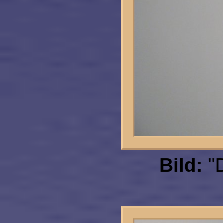
Bild:
"D